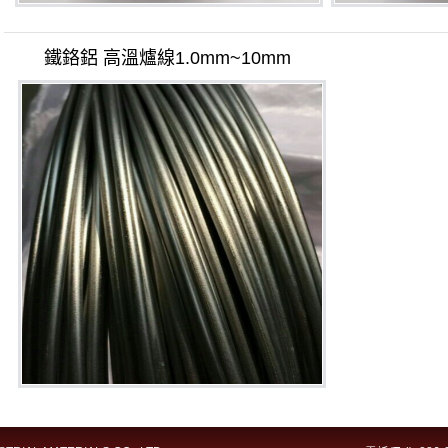
鐵鉻鋁 高溫爐線1.0mm~10mm