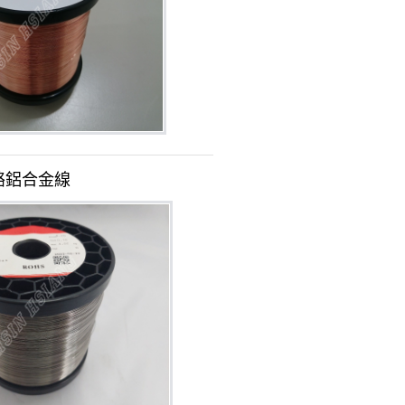
鉻鋁合金線