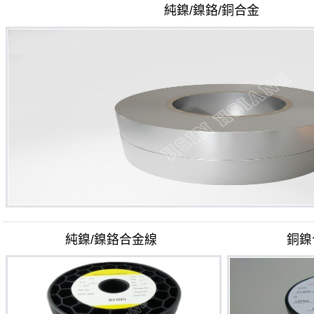
純鎳/鎳鉻/銅合金
純鎳/
鎳鉻合金線
銅鎳