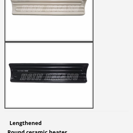
Lengthened
Round ceramic heater